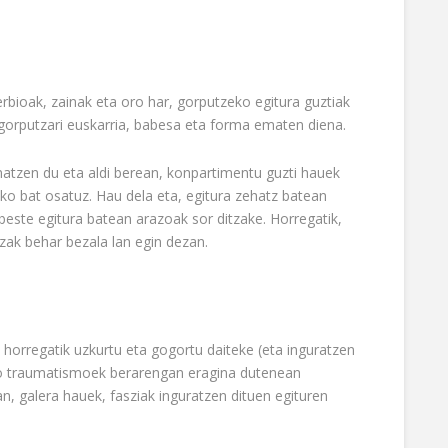
nerbioak, zainak eta oro har, gorputzeko egitura guztiak
gorputzari euskarria, babesa eta forma ematen diena.
atzen du eta aldi berean, konpartimentu guzti hauek
ko bat osatuz. Hau dela eta, egitura zehatz batean
beste egitura batean arazoak sor ditzake. Horregatik,
zak behar bezala lan egin dezan.
horregatik uzkurtu eta gogortu daiteke (eta inguratzen
iko traumatismoek berarengan eragina dutenean
, galera hauek, fasziak inguratzen dituen egituren