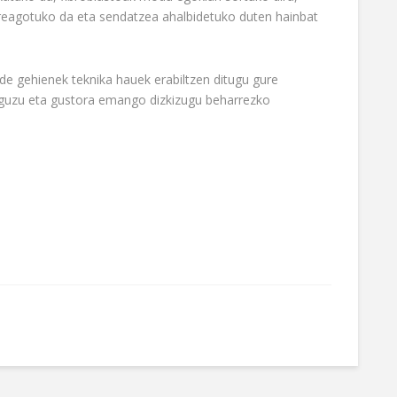
areagotuko da eta sendatzea ahalbidetuko duten hainbat
de gehienek teknika hauek erabiltzen ditugu gure
iguzu eta gustora emango dizkizugu beharrezko