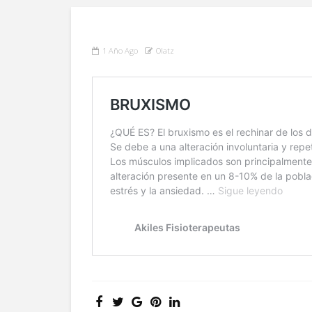
1 Año Ago
Olatz