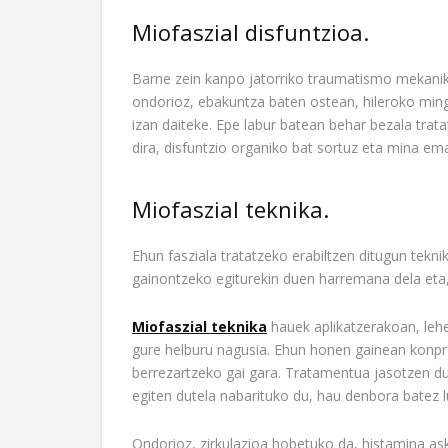
Miofaszial disfuntzioa.
Barne zein kanpo jatorriko traumatismo mekanik
ondorioz, ebakuntza baten ostean, hileroko ming
izan daiteke. Epe labur batean behar bezala tra
dira, disfuntzio organiko bat sortuz eta mina em
Miofaszial teknika.
Ehun fasziala tratatzeko erabiltzen ditugun tekn
gainontzeko egiturekin duen harremana dela eta,
Miofaszial teknika
hauek aplikatzerakoan, leh
gure helburu nagusia. Ehun honen gainean konpre
berrezartzeko gai gara. Tratamentua jasotzen du
egiten dutela nabarituko du, hau denbora batez 
Ondorioz, zirkulazioa hobetuko da, histamina as