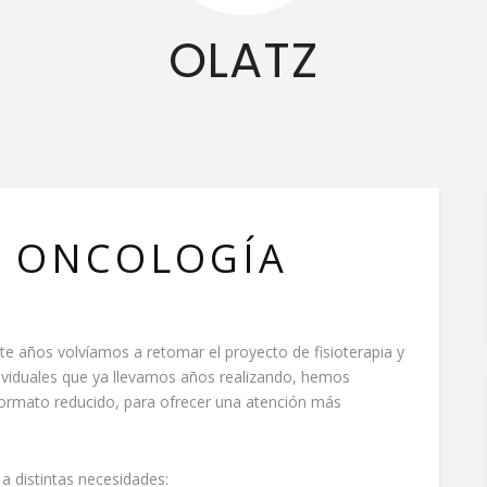
OLATZ
Y ONCOLOGÍA
e años volvíamos a retomar el proyecto de fisioterapia y
ividuales que ya llevamos años realizando, hemos
ormato reducido, para ofrecer una atención más
 distintas necesidades: