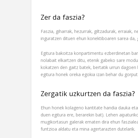
Zer da faszia?
Faszia, giharrak, hezurrak, giltzadurak, erraiak, 
inguratzen dituen ehun konektiboaren sarea da, 
Egitura bakoitza konpartimentu ezberdinetan ban
nolabait elkartzen ditu, etenik gabeko sare modu
kokatzen den gaitz batek, bertatik urrun dagoen 
egitura honek oreka egokia izan behar du gorput
Zergatik uzkurtzen da faszia?
Ehun honek kolageno kantitate handia dauka eta 
duen egitura ere, berarekin bat). Lehen aipatur
mugikortasun galerak ematen dira ehun faszialean
funtzioa aldatu eta mina agertarazten dutelarik.