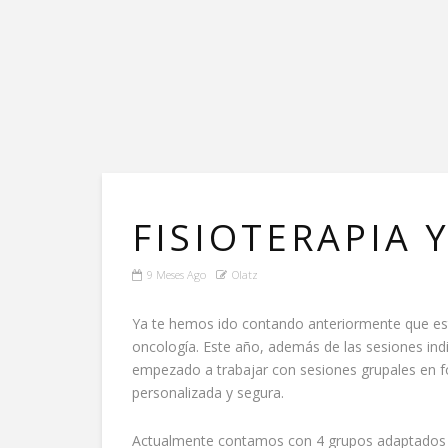
FISIOTERAPIA 
9 Meses Ago
Olatz
Ya te hemos ido contando anteriormente que est
oncología. Este año, además de las sesiones ind
empezado a trabajar con sesiones grupales en f
personalizada y segura.
Actualmente contamos con 4 grupos adaptados a