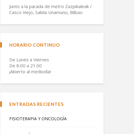
Junto a la parada de metro Zazpikaleak /
Casco Viejo, Salida Unamuno, Bilbao
HORARIO CONTINUO
De Lunes a Viernes
De 8:00 a 21:00
¡Abierto al mediodía!
ENTRADAS RECIENTES
FISIOTERAPIA Y ONCOLOGÍA