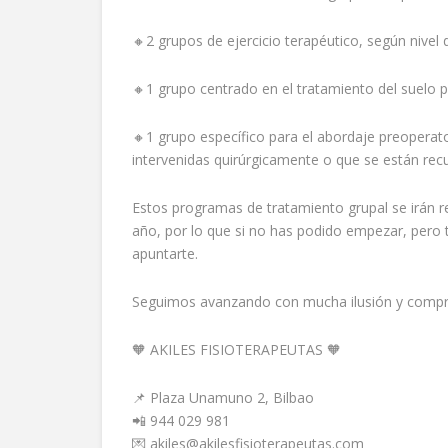
🔸2 grupos de ejercicio terapéutico, según nivel d
🔸1 grupo centrado en el tratamiento del suelo p
🔸1 grupo específico para el abordaje preoperato
intervenidas quirúrgicamente o que se están rec
Estos programas de tratamiento grupal se irán 
año, por lo que si no has podido empezar, pero
apuntarte.
Seguimos avanzando con mucha ilusión y compro
🧡 AKILES FISIOTERAPEUTAS 🧡
📌 Plaza Unamuno 2, Bilbao
📲 944 029 981
💌 akiles@akilesfisioterapeutas.com