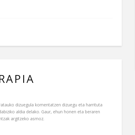
RAPIA
tratauko dizuegula komentatzen dizuegu eta harrituta
dabiziko aldia delako. Gaur, ehun honen eta beraren
ntzak argitzeko asmoz.