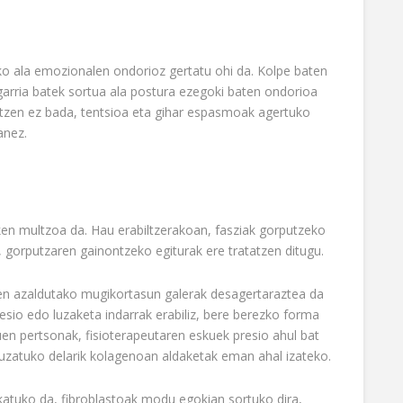
o ala emozionalen ondorioz gertatu ohi da. Kolpe baten
arria batek sortua ala postura ezegoki baten ondorioa
tatzen ez bada, tentsioa eta gihar espasmoak agertuko
anez.
iken multzoa da. Hau erabiltzerakoan, fasziak gorputzeko
 gorputzaren gainontzeko egiturak ere tratatzen ditugu.
en azaldutako mugikortasun galerak desagertaraztea da
sio edo luzaketa indarrak erabiliz, bere berezko forma
en pertsonak, fisioterapeutaren eskuek presio ahul bat
luzatuko delarik kolagenoan aldaketak eman ahal izateko.
katuko da, fibroblastoak modu egokian sortuko dira,