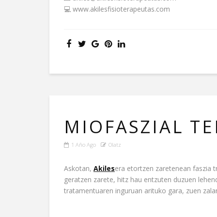
💻 www.akilesfisioterapeutas.com
MIOFASZIAL TE
1 Año Ago
Olatz
Askotan,
Akiles
era etortzen zaretenean faszia 
geratzen zarete, hitz hau entzuten duzuen lehen
tratamentuaren inguruan arituko gara, zuen zala