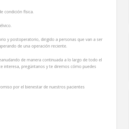
e condición física.
élvico.
rio y postoperatorio, dirigido a personas que van a ser
uperando de una operación reciente.
reanudando de manera continuada a lo largo de todo el
 te interesa, pregúntanos y te diremos cómo puedes
miso por el bienestar de nuestros pacientes