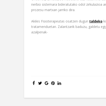
nerbio sistemara bideratutako odol zirkulazioa 
prozesu martxan jarriko dira.
Akiles Fisioterapeutas osatzen dugun
taldeko
ki
tratamenduetan. Zalantzarik baduzu, galdetu eg
azalpenak-