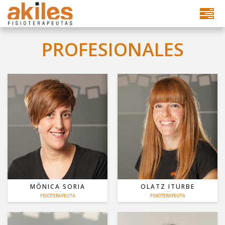
PROFESIONALES
FISIOTERAPIA DEPORTIVA Y
ESPECIALISTA EN SUELO
EJERCICIO TERAPÉUTICO
PELVICO
TERAPIA CRANEAL Y ATM
FISIOTERAPIA OBSTETRICA
TERAPIA MIOFASCIAL Y
DRENAJE LINFÁTICO
PUNCIÓN SECA
MONITORA PILATES Y GAH
OSTEOPATÍA ESTRUCTURAL
MÓNICA SORIA
OLATZ ITURBE
MAS
MAS
FISIOTERAPEUTA
FISIOTERAPEUTA