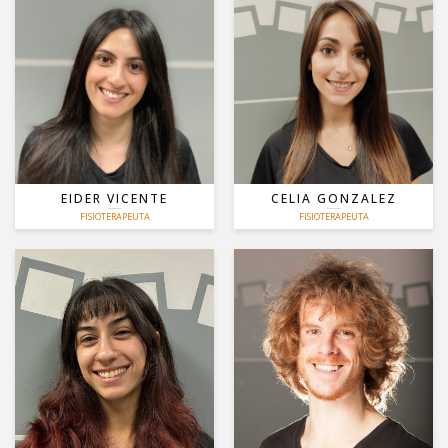
OSTEOPATA
SUELO PÉLVICO
ESTRUCTURAL,CRANEAL Y
VISCERAL
PILATES E HIPOPRESIVOS
SUELO PÉLVICO Y EMBARAZO
TERAPIA CRANEAL Y ATM
DRENAJE LINFÁTICO
TERAPIA MANUAL
PILATES E HIPOPRESIVOS
EIDER VICENTE
CELIA GONZALEZ
MAS
MAS
FISIOTERAPEUTA
FISIOTERAPEUTA
FIBRÓLISIS INSTRUMENTAL
PUNCIÓN SECA
MIOFASCIAL
MONITORA PILATES
PUNCIÓN SECA
TERAPIA MANUAL
TERAPIA MANUAL
OSTEOPATÍA ESTRUCTURAL
MONITOR DE PILATES