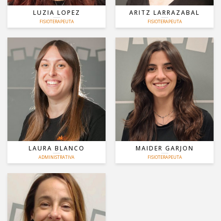
LUZIA LOPEZ
ARITZ LARRAZABAL
MAS
MAS
FISIOTERAPEUTA
FISIOTERAPEUTA
SUELO PÉLVICO
GRADO MEDIO EN
TERAPIA MANUAL
ACTIVIDADES DE GESTIÓN
ORTOPÉDICA
ADMINISTRATIVA
PUNCIÓN SECA
LOPD
PILATES
LAURA BLANCO
MAIDER GARJON
MAS
MAS
ADMINISTRATIVA
FISIOTERAPEUTA
GRADO MEDIO EN