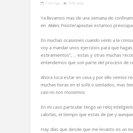
1 Año Ago
1078 Views
Ya llevamos mas de una semana de confinamie
en Akiles Fisioterapeutas estamos preocupa
En muchas ocasiones cuando venís a la consul
voy a mandar unos ejercicios para que hagas 
estiramientos”, … estas y otras muchas rec
entendemos que son parte del proceso de cu
Ahora toca estar en casa y por ello vemos 
muchas horas en el sofá o sentados, mas tie
casi no nos movemos.
En mi caso particular tengo un reloj intelige
calorías, el tiempo que estas de pie y aunque
Hay días que desde que me levanto es un no p