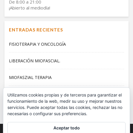
De 8:00 a 21:00
¡Abierto al mediodía!
ENTRADAS RECIENTES
FISIOTERAPIA Y ONCOLOGÍA
LIBERACIÓN MIOFASCIAL.
MIOFASZIAL TERAPIA
PILATES
Utilizamos cookies propias y de terceros para garantizar el
funcionamiento de la web, medir su uso y mejorar nuestros
servicios. Puede aceptar todas las cookies, rechazar las no
EN MOVIMIENTO PESE AL CONFINAMIENTO.
necesarias o configurar sus preferencias.
Aceptar todo
Centro reconocido por el Colegio Oficial de Fisioterapeutas