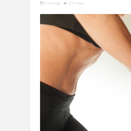
8 Años Ago
5173 Views