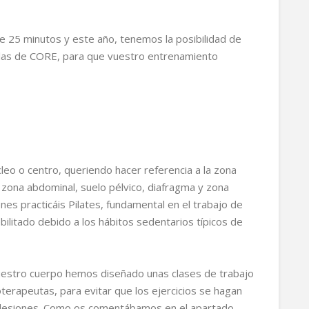
 25 minutos y este año, tenemos la posibilidad de
las de CORE, para que vuestro entrenamiento
cleo o centro, queriendo hacer referencia a la zona
zona abdominal, suelo pélvico, diafragma y zona
es practicáis Pilates, fundamental en el trabajo de
ilitado debido a los hábitos sedentarios típicos de
uestro cuerpo hemos diseñado unas clases de trabajo
oterapeutas, para evitar que los ejercicios se hagan
s lesiones. Como os comentábamos en el apartado