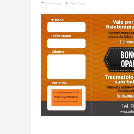
8 Años Ago
4862 Views