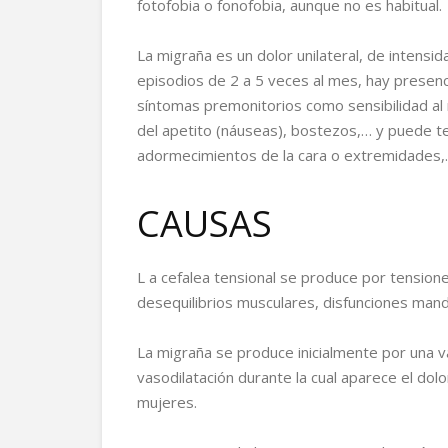
fotofobia o fonofobia, aunque no es habitual.
La migraña es un dolor unilateral, de intensid
episodios de 2 a 5 veces al mes, hay presenc
síntomas premonitorios como sensibilidad al
del apetito (náuseas), bostezos,… y puede te
adormecimientos de la cara o extremidades,
CAUSAS
L a cefalea tensional se produce por tensio
desequilibrios musculares, disfunciones man
La migraña se produce inicialmente por una v
vasodilatación durante la cual aparece el do
mujeres.