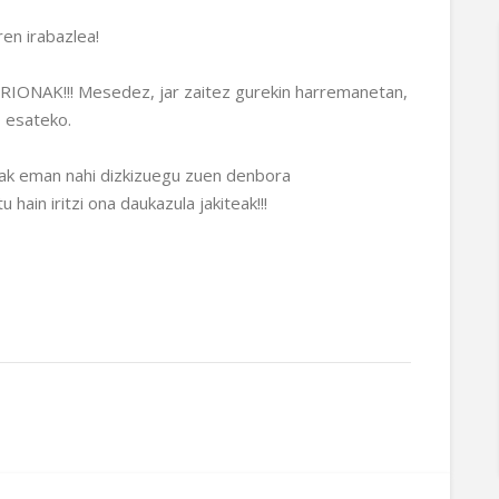
en irabazlea!
ONAK!!! Mesedez, jar zaitez gurekin harremanetan,
o esateko.
rak eman nahi dizkizuegu zuen denbora
 hain iritzi ona daukazula jakiteak!!!