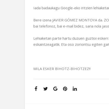
Iada badaukagu Google-eko iritzien lehiaketar
Bere izena JAVIER GÓMEZ MONTOYA da. ZORI
bai telefonoz, bai e-mail bidez, saria nola jas
Lehiaketan parte hartu duzuen guztioi esker
eskaintzeagatik. Eta oso zoriontsu egiten gaitu
MILA ESKER BIHOTZ-BIHOTZEZ!!