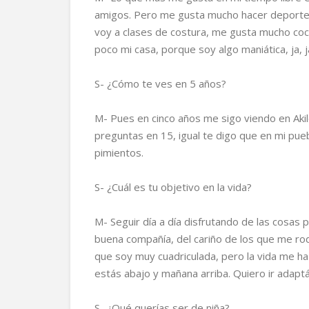
amigos. Pero me gusta mucho hacer deporte, 
voy a clases de costura, me gusta mucho coci
poco mi casa, porque soy algo maniática, ja, 
S- ¿Cómo te ves en 5 años?
M- Pues en cinco años me sigo viendo en Ak
preguntas en 15, igual te digo que en mi pue
pimientos.
S- ¿Cuál es tu objetivo en la vida?
M- Seguir día a día disfrutando de las cosas
buena compañía, del cariño de los que me ro
que soy muy cuadriculada, pero la vida me h
estás abajo y mañana arriba. Quiero ir adaptá
S- ¿Qué querías ser de niña?